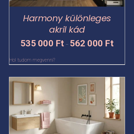
a
termékoldalon
Harmony különleges
választhatók
akril kád
ki
Ártartomá
535 000
Ft
562 000
Ft
–
535
000 Ft
Hol tudom megvenni?
-
562
Ennek
000 Ft
a
terméknek
több
variációja
van.
A