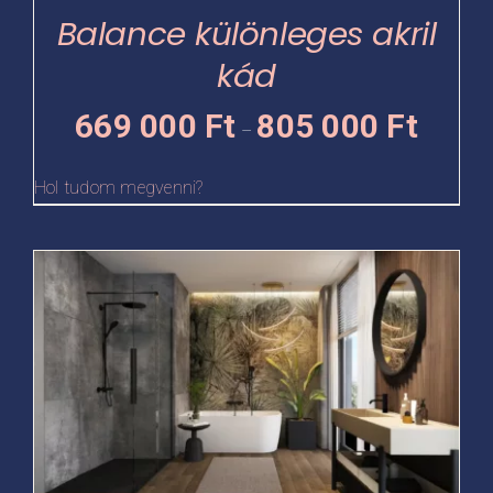
termékoldalon
Balance különleges akril
választhatók
kád
ki
Ártartomá
669 000
Ft
805 000
Ft
–
669
000 Ft
Hol tudom megvenni?
-
805
Ennek
000 Ft
a
terméknek
több
variációja
van.
A
változatok