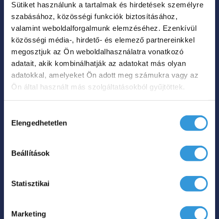
Sütiket használunk a tartalmak és hirdetések személyre
A
szabásához, közösségi funkciók biztosításához,
változatok
valamint weboldalforgalmunk elemzéséhez. Ezenkívül
a
közösségi média-, hirdető- és elemező partnereinkkel
termékoldalon
megosztjuk az Ön weboldalhasználatra vonatkozó
Lily különleges
adatait, akik kombinálhatják az adatokat más olyan
választhatók
műmárvány kád
adatokkal, amelyeket Ön adott meg számukra vagy az
ki
Ön által használt más szolgáltatásokból gyűjtöttek.
Ártartomá
899 000
Ft
985 000
Ft
–
899
Hozzájárulás
000 Ft
Elengedhetetlen
kiválasztása
Hol tudom megvenni?
-
985
Beállítások
Ennek
000 Ft
a
Statisztikai
terméknek
több
Marketing
variációja