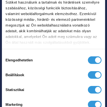
Sütiket használunk a tartalmak és hirdetések személyre
A
szabásához, közösségi funkciók biztosításához,
változatok
valamint weboldalforgalmunk elemzéséhez. Ezenkívül
a
közösségi média-, hirdető- és elemező partnereinkkel
termékoldalon
megosztjuk az Ön weboldalhasználatra vonatkozó
Lily különleges
adatait, akik kombinálhatják az adatokat más olyan
választhatók
műmárvány kád
adatokkal, amelyeket Ön adott meg számukra vagy az
ki
Ön által használt más szolgáltatásokból gyűjtöttek.
Ártartomá
899 000
Ft
985 000
Ft
–
899
Hozzájárulás
000 Ft
Elengedhetetlen
kiválasztása
Hol tudom megvenni?
-
985
Beállítások
Ennek
000 Ft
a
Statisztikai
terméknek
több
Marketing
variációja