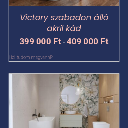
a
termékoldalon
Victory szabadon álló
választhatók
akril kád
ki
Ártartomá
399 000
Ft
409 000
Ft
–
399
000 Ft
Hol tudom megvenni?
-
409
Ennek
000 Ft
a
terméknek
több
variációja
van.
A