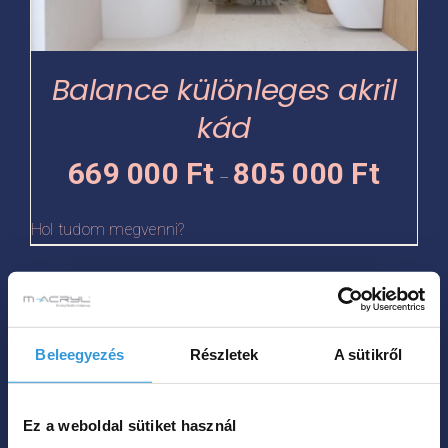
változatok
a
termékoldalon
Balance különleges akril
választhatók
kád
ki
Ártartomá
669 000
Ft
805 000
Ft
–
669
000 Ft
Hol tudom megvenni?
-
805
Ennek
000 Ft
a
Beleegyezés
Részletek
A sütikről
terméknek
több
variációja
Ez a weboldal sütiket használ
van.