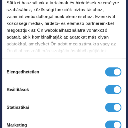
Sütiket használunk a tartalmak és hirdetések személyre
A
szabásához, közösségi funkciók biztosításához,
változatok
valamint weboldalforgalmunk elemzéséhez. Ezenkívül
a
közösségi média-, hirdető- és elemező partnereinkkel
termékoldalon
megosztjuk az Ön weboldalhasználatra vonatkozó
Lily különleges
adatait, akik kombinálhatják az adatokat más olyan
választhatók
műmárvány kád
adatokkal, amelyeket Ön adott meg számukra vagy az
ki
Ön által használt más szolgáltatásokból gyűjtöttek.
Ártartomá
899 000
Ft
985 000
Ft
–
899
Hozzájárulás
000 Ft
Elengedhetetlen
kiválasztása
Hol tudom megvenni?
-
985
Beállítások
Ennek
000 Ft
a
Statisztikai
terméknek
több
Marketing
variációja