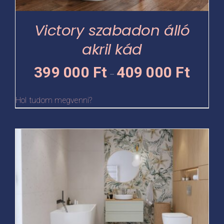
a
termékoldalon
Victory szabadon álló
választhatók
akril kád
ki
Ártartomá
399 000
Ft
409 000
Ft
–
399
000 Ft
Hol tudom megvenni?
-
409
Ennek
000 Ft
a
terméknek
több
variációja
van.
A