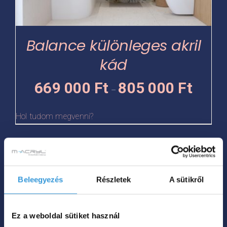
változatok
a
termékoldalon
Balance különleges akril
választhatók
kád
ki
Ártartomá
669 000
Ft
805 000
Ft
–
669
000 Ft
Hol tudom megvenni?
-
805
Ennek
000 Ft
a
Beleegyezés
Részletek
A sütikről
terméknek
több
variációja
Ez a weboldal sütiket használ
van.