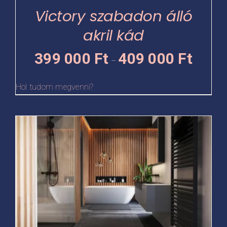
termékoldalon
Victory szabadon álló
választhatók
akril kád
ki
Ártartomá
399 000
Ft
409 000
Ft
–
399
000 Ft
Hol tudom megvenni?
-
409
Ennek
000 Ft
a
terméknek
több
variációja
van.
A
változatok