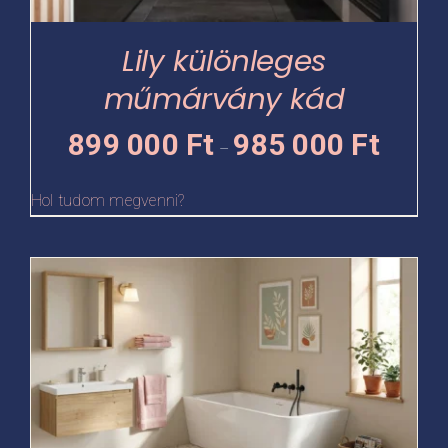
a
termékoldalon
Lily különleges
választhatók
műmárvány kád
ki
Ártartomá
899 000
Ft
985 000
Ft
–
899
000 Ft
Hol tudom megvenni?
-
985
Ennek
000 Ft
a
terméknek
több
variációja
van.
A