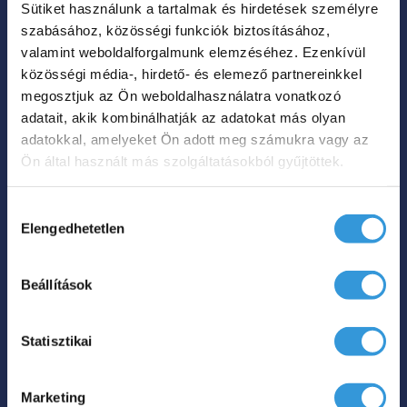
Sütiket használunk a tartalmak és hirdetések személyre
A
szabásához, közösségi funkciók biztosításához,
változatok
valamint weboldalforgalmunk elemzéséhez. Ezenkívül
a
közösségi média-, hirdető- és elemező partnereinkkel
termékoldalon
megosztjuk az Ön weboldalhasználatra vonatkozó
Harmony különleges
adatait, akik kombinálhatják az adatokat más olyan
választhatók
akril kád
adatokkal, amelyeket Ön adott meg számukra vagy az
ki
Ön által használt más szolgáltatásokból gyűjtöttek.
Ártartomá
535 000
Ft
562 000
Ft
–
535
Hozzájárulás
000 Ft
Elengedhetetlen
kiválasztása
Hol tudom megvenni?
-
562
Beállítások
Ennek
000 Ft
a
Statisztikai
terméknek
több
Marketing
variációja