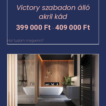
termékoldalon
Victory szabadon álló
választhatók
akril kád
ki
Ártartomá
399 000
Ft
409 000
Ft
–
399
000 Ft
Hol tudom megvenni?
-
409
Ennek
000 Ft
a
terméknek
több
variációja
van.
A
változatok