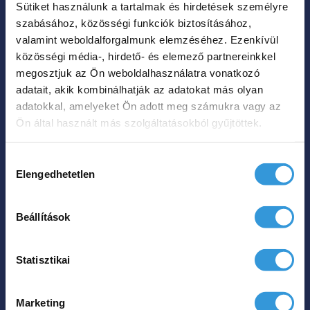
Sütiket használunk a tartalmak és hirdetések személyre
A
szabásához, közösségi funkciók biztosításához,
változatok
valamint weboldalforgalmunk elemzéséhez. Ezenkívül
a
közösségi média-, hirdető- és elemező partnereinkkel
termékoldalon
megosztjuk az Ön weboldalhasználatra vonatkozó
Harmony különleges
adatait, akik kombinálhatják az adatokat más olyan
választhatók
akril kád
adatokkal, amelyeket Ön adott meg számukra vagy az
ki
Ön által használt más szolgáltatásokból gyűjtöttek.
Ártartomá
535 000
Ft
562 000
Ft
–
535
Hozzájárulás
000 Ft
Elengedhetetlen
kiválasztása
Hol tudom megvenni?
-
562
Beállítások
Ennek
000 Ft
a
Statisztikai
terméknek
több
Marketing
variációja