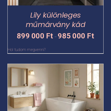
a
termékoldalon
Lily különleges
választhatók
műmárvány kád
ki
Ártartomá
899 000
Ft
985 000
Ft
–
899
000 Ft
Hol tudom megvenni?
-
985
Ennek
000 Ft
a
terméknek
több
variációja
van.
A