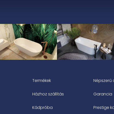
562
805
000 Ft
000 Ft
Termékek
Népszerű 
Házhoz szállítás
Garancia
Kádpróba
Prestige k