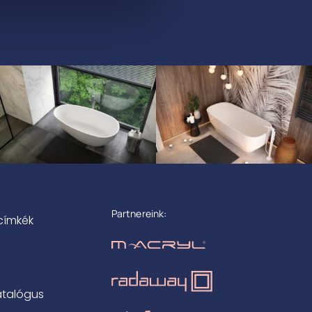
Partnereink:
címkék
atalógus