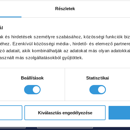
a
HOL TUDOM
ENNEK
GVENNI?
/
terméknek
Részletek
A
RÉSZLETEK
több
TERMÉKNEK
TÖBB
variációja
ál
VARIÁCIÓJA
mony
Balance
van.
VAN.
mak és hirdetések személyre szabásához, közösségi funkciók biz
A
A
hez. Ezenkívül közösségi média-, hirdető- és elemező partner
nleges
különleges
VÁLTOZATOK
változatok
A
zó adatait, akik kombinálhatják az adatokat más olyan adatokka
TERMÉKOLDALON
l kád
akril kád
a
sznált más szolgáltatásokból gyűjtöttek.
VÁLASZTHATÓK
termékoldalon
KI
000
Ft
669 000
Ft
választhatók
Beállítások
Statisztikai
ki
62
805
–
Ártartomány:
Ártartomány:
0
Ft
000
Ft
535
669
Kiválasztás engedélyezése
000 Ft
000 Ft
gvenni?
Hol tudom megvenni?
-
-