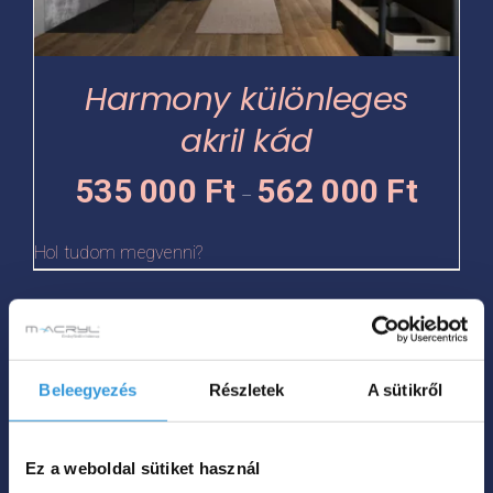
változatok
a
termékoldalon
Harmony különleges
választhatók
akril kád
ki
Ártartomá
535 000
Ft
562 000
Ft
–
535
000 Ft
Hol tudom megvenni?
-
562
Ennek
000 Ft
a
Beleegyezés
Részletek
A sütikről
terméknek
több
variációja
Ez a weboldal sütiket használ
van.