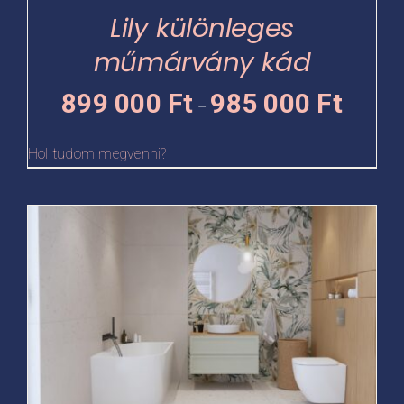
termékoldalon
Lily különleges
választhatók
műmárvány kád
ki
Ártartomá
899 000
Ft
985 000
Ft
–
899
000 Ft
Hol tudom megvenni?
-
985
Ennek
000 Ft
a
terméknek
több
variációja
van.
A
változatok