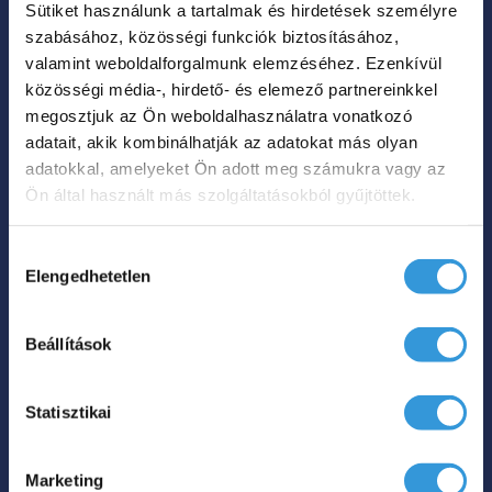
Sütiket használunk a tartalmak és hirdetések személyre
A
szabásához, közösségi funkciók biztosításához,
változatok
valamint weboldalforgalmunk elemzéséhez. Ezenkívül
a
közösségi média-, hirdető- és elemező partnereinkkel
termékoldalon
megosztjuk az Ön weboldalhasználatra vonatkozó
Iris C különleges akril
adatait, akik kombinálhatják az adatokat más olyan
választhatók
kád
adatokkal, amelyeket Ön adott meg számukra vagy az
ki
Ön által használt más szolgáltatásokból gyűjtöttek.
Ártartomány:
0
Ft
429 000
Ft
–
0 Ft
Hozzájárulás
-
Elengedhetetlen
kiválasztása
Hol tudom megvenni?
429
000 Ft
Beállítások
Ennek
a
Statisztikai
terméknek
több
Marketing
variációja