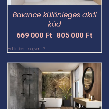
a
termékoldalon
Balance különleges akril
választhatók
kád
ki
Ártartomá
669 000
Ft
805 000
Ft
–
669
000 Ft
Hol tudom megvenni?
-
805
Ennek
000 Ft
a
terméknek
több
variációja
van.
A