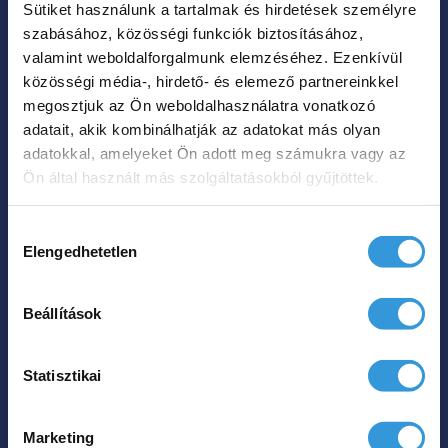
Sütiket használunk a tartalmak és hirdetések személyre
A
szabásához, közösségi funkciók biztosításához,
változatok
valamint weboldalforgalmunk elemzéséhez. Ezenkívül
a
közösségi média-, hirdető- és elemező partnereinkkel
termékoldalon
megosztjuk az Ön weboldalhasználatra vonatkozó
Lily különleges
adatait, akik kombinálhatják az adatokat más olyan
választhatók
műmárvány kád
adatokkal, amelyeket Ön adott meg számukra vagy az
ki
Ön által használt más szolgáltatásokból gyűjtöttek.
Ártartomá
899 000
Ft
985 000
Ft
–
899
Hozzájárulás
000 Ft
Elengedhetetlen
kiválasztása
Hol tudom megvenni?
-
985
Beállítások
Ennek
000 Ft
a
Statisztikai
terméknek
több
Marketing
variációja