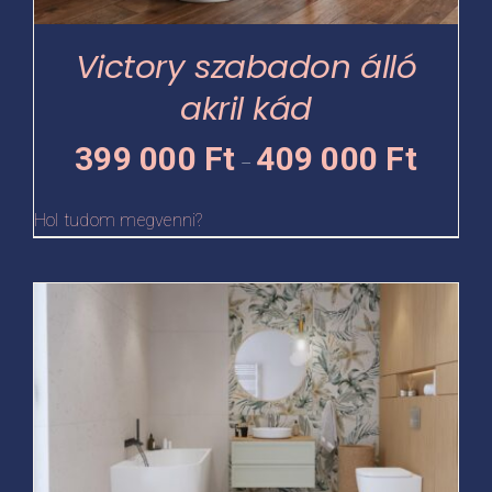
a
termékoldalon
Victory szabadon álló
választhatók
akril kád
ki
Ártartomá
399 000
Ft
409 000
Ft
–
399
000 Ft
Hol tudom megvenni?
-
409
Ennek
000 Ft
a
terméknek
több
variációja
van.
A