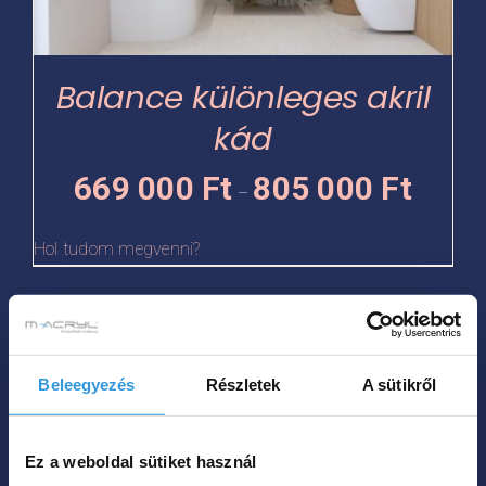
változatok
a
termékoldalon
Balance különleges akril
választhatók
kád
ki
Ártartomá
669 000
Ft
805 000
Ft
–
669
000 Ft
Hol tudom megvenni?
-
805
Ennek
000 Ft
a
Beleegyezés
Részletek
A sütikről
terméknek
több
variációja
Ez a weboldal sütiket használ
van.