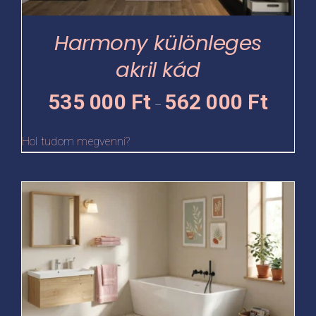
a
termékoldalon
Harmony különleges
választhatók
akril kád
ki
Ártartomá
535 000
Ft
562 000
Ft
–
535
000 Ft
Hol tudom megvenni?
-
562
Ennek
000 Ft
a
terméknek
több
variációja
van.
A