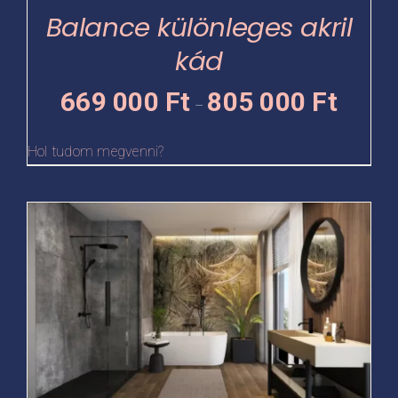
termékoldalon
Balance különleges akril
választhatók
kád
ki
Ártartomá
669 000
Ft
805 000
Ft
–
669
000 Ft
Hol tudom megvenni?
-
805
Ennek
000 Ft
a
terméknek
több
variációja
van.
A
változatok