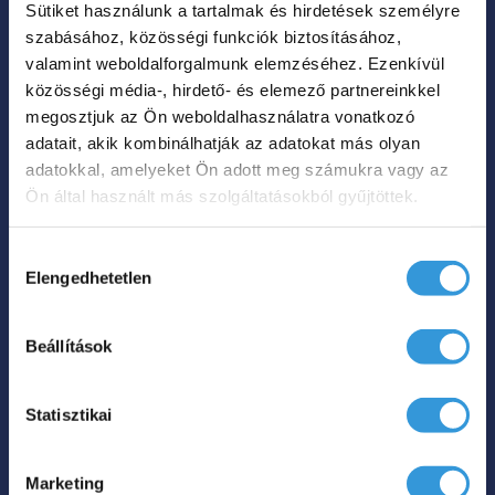
Sütiket használunk a tartalmak és hirdetések személyre
A
szabásához, közösségi funkciók biztosításához,
változatok
valamint weboldalforgalmunk elemzéséhez. Ezenkívül
a
közösségi média-, hirdető- és elemező partnereinkkel
termékoldalon
megosztjuk az Ön weboldalhasználatra vonatkozó
Lily különleges
adatait, akik kombinálhatják az adatokat más olyan
választhatók
műmárvány kád
adatokkal, amelyeket Ön adott meg számukra vagy az
ki
Ön által használt más szolgáltatásokból gyűjtöttek.
Ártartomá
899 000
Ft
985 000
Ft
–
899
Hozzájárulás
000 Ft
Elengedhetetlen
kiválasztása
Hol tudom megvenni?
-
985
Beállítások
Ennek
000 Ft
a
Statisztikai
terméknek
több
Marketing
variációja