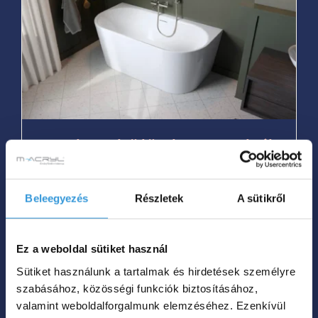
több
variációja
van.
A
változatok
a
termékoldalon
Velvet különleges akril
választhatók
kád
ki
Ártartomá
Beleegyezés
Részletek
A sütikről
709 000
Ft
899 000
Ft
–
709
000 Ft
Hol tudom megvenni?
Ez a weboldal sütiket használ
-
Sütiket használunk a tartalmak és hirdetések személyre
899
szabásához, közösségi funkciók biztosításához,
Ennek
000 Ft
valamint weboldalforgalmunk elemzéséhez. Ezenkívül
a