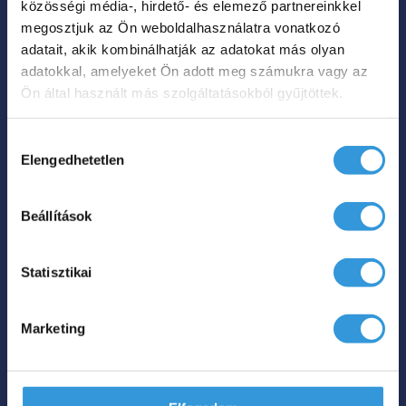
közösségi média-, hirdető- és elemező partnereinkkel
terméknek
megosztjuk az Ön weboldalhasználatra vonatkozó
több
adatait, akik kombinálhatják az adatokat más olyan
adatokkal, amelyeket Ön adott meg számukra vagy az
variációja
Ön által használt más szolgáltatásokból gyűjtöttek.
van.
A
Hozzájárulás
változatok
Elengedhetetlen
kiválasztása
a
termékoldalon
New Velvet különleges
Beállítások
választhatók
akril kád
ki
Statisztikai
Ártartomá
539 000
Ft
549 000
Ft
–
539
000 Ft
Marketing
Hol tudom megvenni?
-
549
Ennek
000 Ft