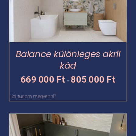
variációja
van.
A
változatok
a
termékoldalon
Balance különleges akril
választhatók
kád
ki
Ártartomá
669 000
Ft
805 000
Ft
–
669
000 Ft
Hol tudom megvenni?
-
805
Ennek
000 Ft
a
terméknek