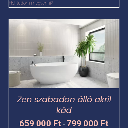
Hol tudom megvenni?
-
805
Ennek
000 Ft
a
terméknek
több
variációja
van.
A
változatok
a
termékoldalon
Zen szabadon álló akril
választhatók
kád
ki
Ártartomá
659 000
Ft
799 000
Ft
–
659