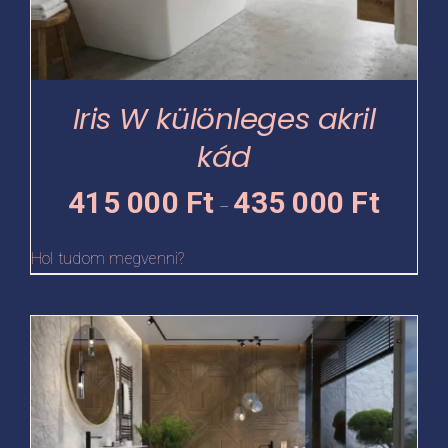
A
változatok
a
termékoldalon
Iris W különleges akril
választhatók
kád
ki
Ártartomá
415 000
Ft
435 000
Ft
–
415
000 Ft
Hol tudom megvenni?
-
435
Ennek
000 Ft
a
terméknek
több
variációja