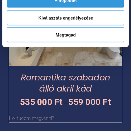
Elfogadom
a
terméknek
Kiválasztás engedélyezése
több
variációja
Megtagad
van.
A
változatok
a
termékoldalon
Romantika szabadon
választhatók
álló akril kád
ki
Ártartomá
535 000
Ft
559 000
Ft
–
535
000 Ft
Hol tudom megvenni?
-
559