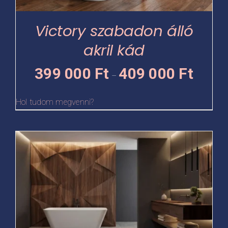
a
termékoldalon
Victory szabadon álló
választhatók
akril kád
ki
Ártartomá
399 000
Ft
409 000
Ft
–
399
000 Ft
Hol tudom megvenni?
-
409
Ennek
000 Ft
a
terméknek
több
variációja
van.
A