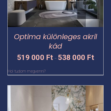
van.
A
változatok
a
termékoldalon
Optima különleges akril
választhatók
kád
ki
Ártartomá
519 000
Ft
538 000
Ft
–
519
000 Ft
Hol tudom megvenni?
-
538
Ennek
000 Ft
a
terméknek
több