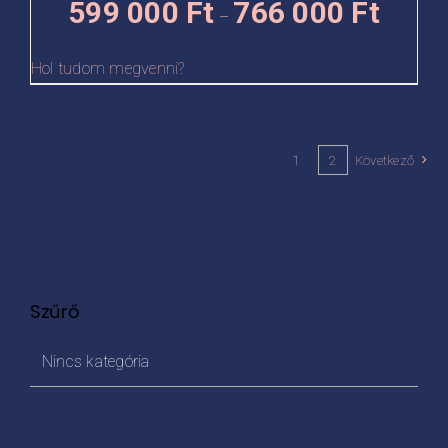
599 000
Ft
766 000
Ft
–
599
000 Ft
Hol tudom megvenni?
-
766
000 Ft
1
2
Következő
Szűrő
Nincs kategória