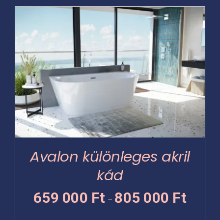
Ennek
000 Ft
a
terméknek
több
variációja
van.
A
változatok
a
termékoldalon
választhatók
Avalon különleges akril
ki
kád
Ártartomá
659 000
Ft
805 000
Ft
–
659
000 Ft