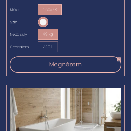
Méret
160x73

Szín

Nettó súly
49 kg

Űrtartalom
240 L

Megnézem