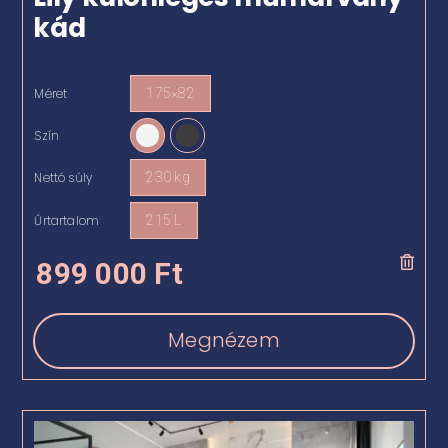
kád
Méret
175×82

Szín

Nettó súly
230 kg

Űrtartalom
215 L

899 000
Ft
Megnézem