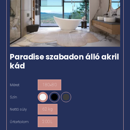
Paradise szabadon álló akril
kád
Méret
180×80

Szín

Nettó súly
62 kg

Űrtartalom
200 L
