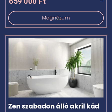
659 000
Ft
Megnézem
Zen szabadon álló akril kád