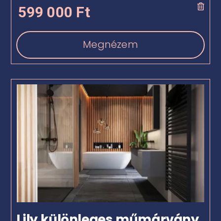
599 000
Ft
Megnézem
Lily különleges műmárvány