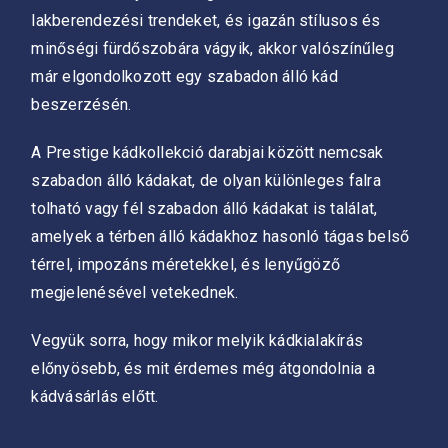
lakberendezési trendeket, és igazán stílusos és
minőségi fürdőszobára vágyik, akkor valószínűleg
már elgondolkozott egy szabadon álló kád
beszerzésén.
A Prestige kádkollekció darabjai között nemcsak
szabadon álló kádakat, de olyan különleges falra
tolható vagy fél szabadon álló kádakat is találat,
amelyek a térben álló kádakhoz hasonló tágas belső
térrel, impozáns méretekkel, és lenyűgöző
megjelenésével vetekednek.
Vegyük sorra, hogy mikor melyik kádkialakírás
előnyösebb, és mit érdemes még átgondolnia a
kádvásárlás előtt.