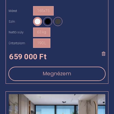
Méret
165x75

Szín

Nettó súly
63 kg

Űrtartalom
190 L

659 000
Ft
Megnézem