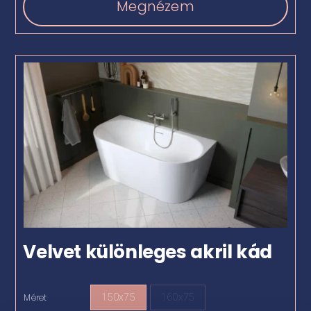
Megnézem
Velvet különleges akril kád
Méret
150x75
160x75
