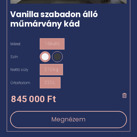
Vanilla szabadon álló
műmárvány kád
Méret
168×86

Szín

Nettó súly
210 kg

Űrtartalom
220 L

845 000
Ft
Megnézem