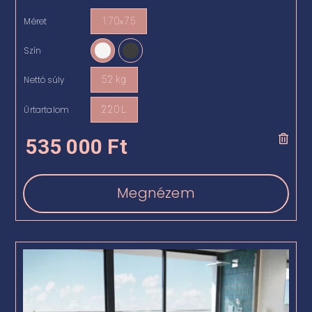
Méret
170×75

Szín

Nettó súly
52 kg

Űrtartalom
220 L

535 000
Ft
Megnézem