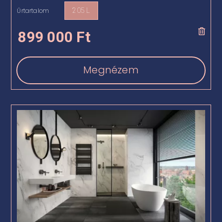
Űrtartalom
205 L

899 000
Ft
Megnézem