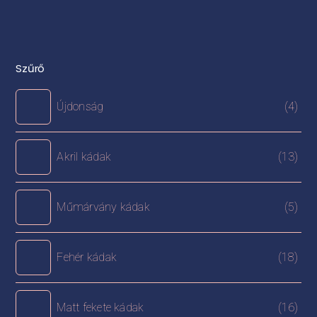
Szűrő
Újdonság
(4)
Akril kádak
(13)
Műmárvány kádak
(5)
Fehér kádak
(18)
Matt fekete kádak
(16)