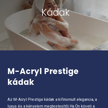
Kádak
Kádpróba
Kezdőlap
»
Kádak
Prestige-ről
Kapcsolat
M-Acryl Prestige
kádak
Az M-Acryl Prestige kádak a kifinomult elegancia, a
luxus és a kényelem megtestesítői.Ha Ön követi a