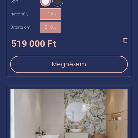
Szín

Nettó súly
70 kg

Űrtartalom
210 L

519 000
Ft
Megnézem