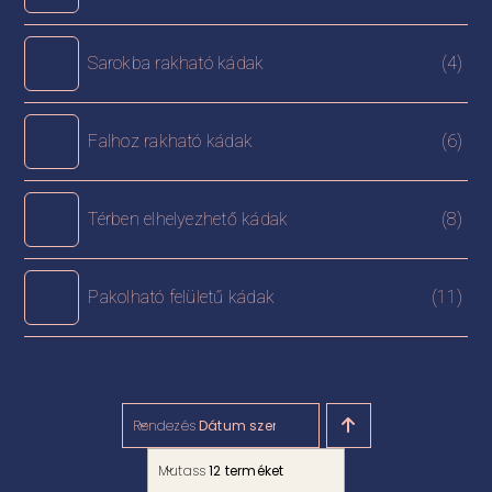
Sarokba rakható kádak
(4)
Falhoz rakható kádak
(6)
Térben elhelyezhető kádak
(8)
Pakolható felületű kádak
(11)
Rendezés
Dátum szerint
Mutass
12 terméket