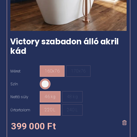
Victory szabadon álló akril
kád
Méret
160x76
170x76

Szín

Nettó súly
46 kg
48 kg

Űrtartalom
220 L
240 L

399 000
Ft