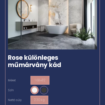
Rose különleges
műmárvány kád
Méret
168×82

Szín

Nettó súly
230 kg
