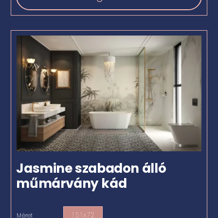
Jasmine szabadon álló
műmárvány kád
Méret
151x72