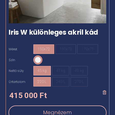
Iris W különleges akril kád
Méret
150x72
160x73
170x75

Szín

Nettó súly
45 kg
47 kg
49 kg

Űrtartalom
220 L
240 L
270 L

415 000
Ft
Megnézem