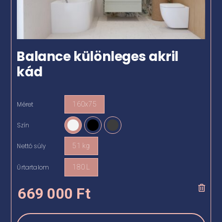
Balance különleges akril
kád
Méret
160x75

Szín

Nettó súly
51 kg

Űrtartalom
180 L

669 000
Ft