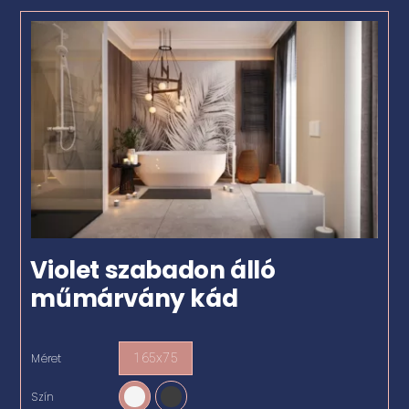
Violet szabadon álló
műmárvány kád
Méret
165x75

Szín
