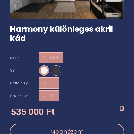
Harmony különleges akril
kád
Méret
159×84

Szín

Nettó súly
54 kg

Űrtartalom
210 L

535 000
Ft
Megnézem