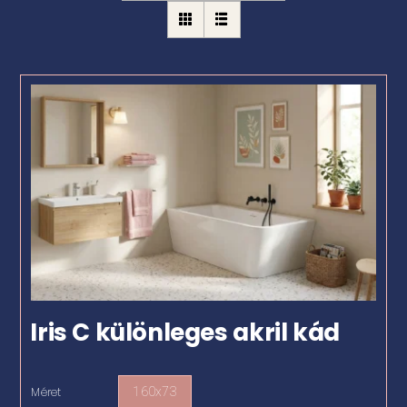
Iris C különleges akril kád
Méret
160x73
