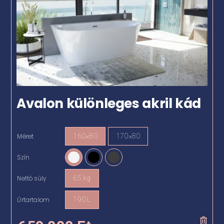
Avalon különleges akril kád
Méret
160×80
170×80

Szín

Nettó súly
65 kg

Űrtartalom
190 L
