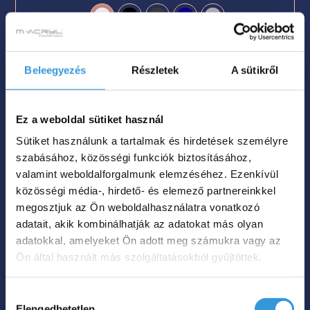
Szín

Nettó súly
49 kg
51 kg

Beleegyezés
Részletek
A sütikről
Űrtartalom
180 L
200 L

709 000
Ft
Ez a weboldal sütiket használ
Sütiket használunk a tartalmak és hirdetések személyre
Megnézem
szabásához, közösségi funkciók biztosításához,
valamint weboldalforgalmunk elemzéséhez. Ezenkívül
közösségi média-, hirdető- és elemező partnereinkkel
megosztjuk az Ön weboldalhasználatra vonatkozó
adatait, akik kombinálhatják az adatokat más olyan
adatokkal, amelyeket Ön adott meg számukra vagy az
Ön által használt más szolgáltatásokból gyűjtöttek.
Hozzájárulás
Elengedhetetlen