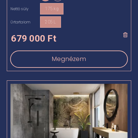
Nettó súly
175 kg

Űrtartalom
205 L

679 000
Ft
Megnézem