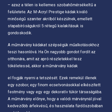
– azaz a télen is kellemes szobahőmérsékeltű a
felületete. Az M-Acryl Prestige kádak kiváló
minőségű szaniter akrilból készülnek, emellett
stapabíróságukról 5 rétegű kialakításuk is
gondoskodik.
A műmárvány kádakat szépségük műalkotásokhoz
teszi hasonlóvá. Ha Ön nagyobb gondot fordít az
otthonára, amit az apró részletekkel tesz
tökéletessé, akkor a műmárvány kádak
el fogják nyerni a tetszését. Ezek remekül illenek
egy szobor, egy finom ecsetvonásokkal elkészített
festmény vagy egy egy dekoratív tükör társaságába.
A műmárvány előnye, hogy a valódi márványnál jóval
kedvezőbb árfekvésű, és használata fürdőszobában