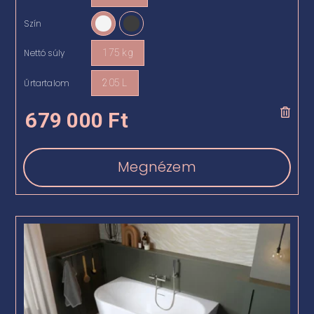
Szín

Nettó súly
175 kg

Űrtartalom
205 L

679 000
Ft
Megnézem