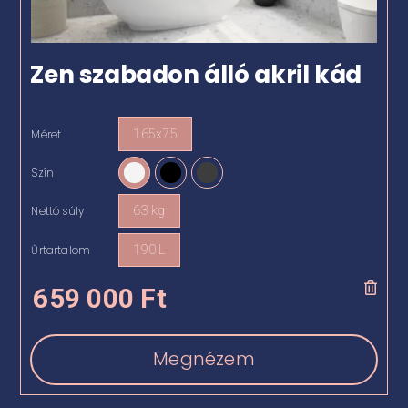
Zen szabadon álló akril kád
Méret
165x75

Szín

Nettó súly
63 kg

Űrtartalom
190 L

659 000
Ft
Megnézem