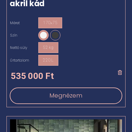
akril kád
Méret
170×75

Szín

Nettó súly
52 kg

Űrtartalom
220 L

535 000
Ft
Megnézem