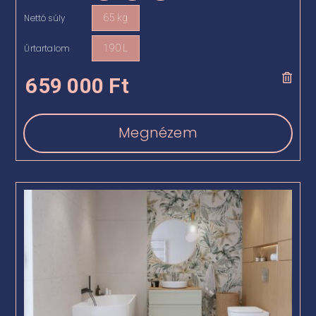
Nettó súly
65 kg

Űrtartalom
190 L

659 000
Ft
Megnézem