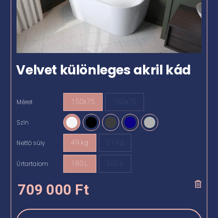
Velvet különleges akril kád
Méret
150x75
160x75

Szín

Nettó súly
49 kg
51 kg

Űrtartalom
180 L
200 L

709 000
Ft