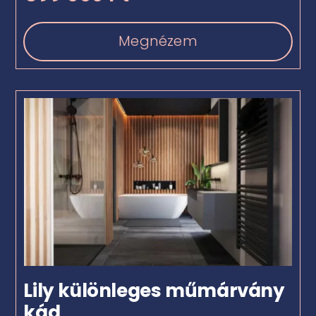
Megnézem
Lily különleges műmárvány
kád