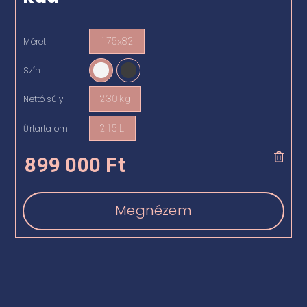
Méret
175×82

Szín

Nettó súly
230 kg

Űrtartalom
215 L

899 000
Ft
Megnézem