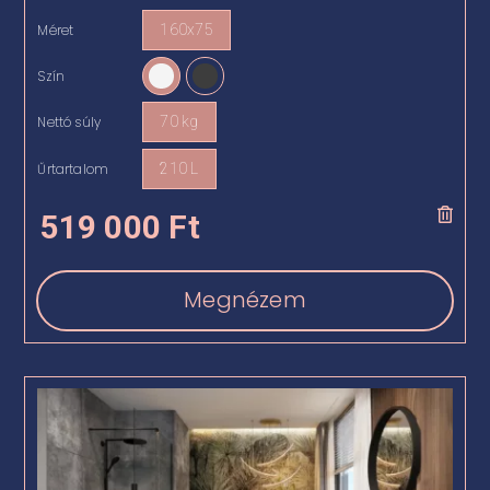
Méret
160x75

Szín

Nettó súly
70 kg

Űrtartalom
210 L

519 000
Ft
Megnézem