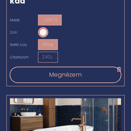
kád
Méret
160x73

Szín

Nettó súly
49 kg

Űrtartalom
240 L

Megnézem