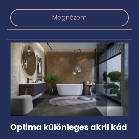
Megnézem
Optima különleges akril kád