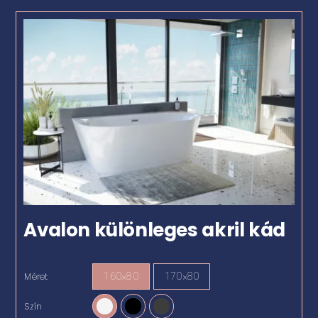
Avalon különleges akril kád
Méret
160×80
170×80

Szín
