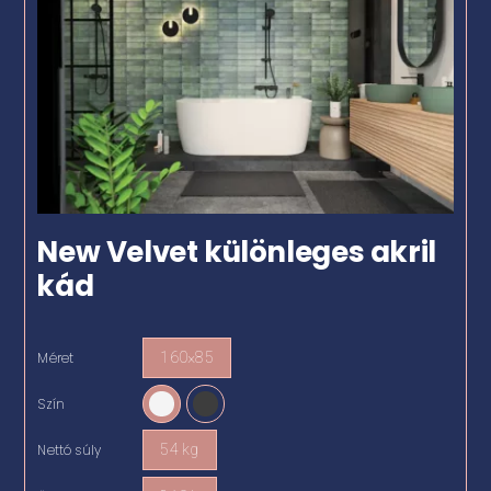
New Velvet különleges akril
kád
Méret
160×85

Szín

Nettó súly
54 kg
