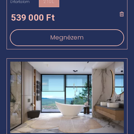
Űrtartalom
210 L

539 000
Ft
Megnézem