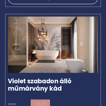
Violet szabadon álló
műmárvány kád
Méret
165x75
