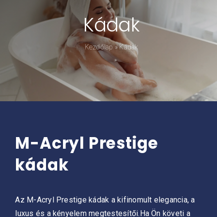
Kádak
Kádpróba
Kezdőlap
»
Kádak
Prestige-ről
Kapcsolat
M-Acryl Prestige
kádak
Az M-Acryl Prestige kádak a kifinomult elegancia, a
luxus és a kényelem megtestesítői.Ha Ön követi a