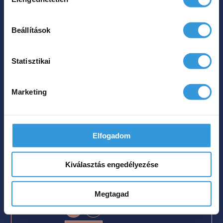
kiválasztása
Beállítások
Statisztikai
Marketing
Jasmine szabadon álló
Elfogadom
műmárvány kád
Kiválasztás engedélyezése
Méret
151x72

Megtagad
Szín
