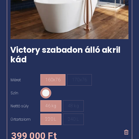
Victory szabadon álló akril
kád
Méret
160x76
170x76

Szín

Nettó súly
46 kg
48 kg

Űrtartalom
220 L
240 L

399 000
Ft