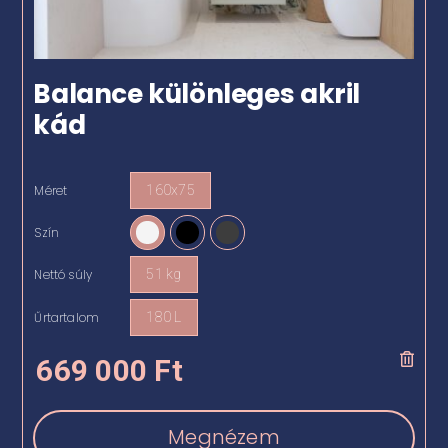
Balance különleges akril
kád
Méret
160x75

Szín

Nettó súly
51 kg

Űrtartalom
180 L

669 000
Ft
Megnézem