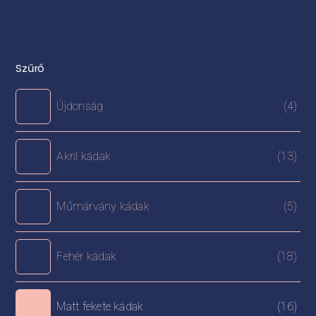
Szűrő
Újdonság
(4)
Akril kádak
(13)
Műmárvány kádak
(5)
Fehér kádak
(18)
Matt fekete kádak
(16)