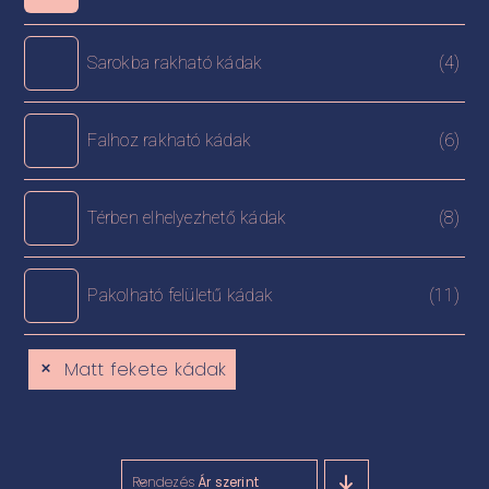
Sarokba rakható kádak
(4)
Falhoz rakható kádak
(6)
Térben elhelyezhető kádak
(8)
Pakolható felületű kádak
(11)
Matt fekete kádak
Rendezés
Ár szerint