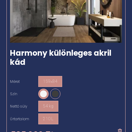
Harmony különleges akril
kád
Méret
159×84

Szín

Nettó súly
54 kg

Űrtartalom
210 L
