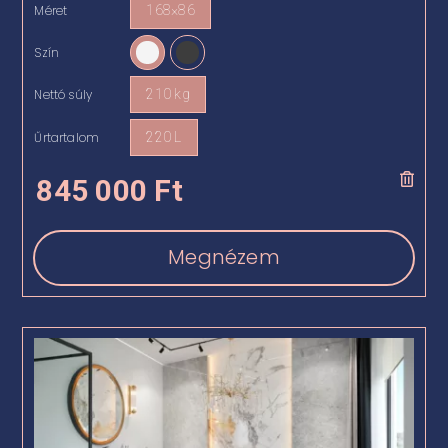
Méret
168×86

Szín

Nettó súly
210 kg

Űrtartalom
220 L

845 000
Ft
Megnézem