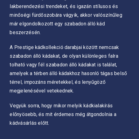
lakberendezési trendeket, és igazán stílusos és
minőségi fürdőszobára vágyik, akkor valószínűleg
már elgondolkozott egy szabadon álló kád
beszerzésén.
A Prestige kádkollekció darabjai között nemcsak
szabadon álló kádakat, de olyan különleges falra
tolható vagy fél szabadon álló kádakat is találat,
amelyek a térben álló kádakhoz hasonló tágas belső
térrel, impozáns méretekkel, és lenyűgöző
megjelenésével vetekednek.
Vegyük sorra, hogy mikor melyik kádkialakírás
előnyösebb, és mit érdemes még átgondolnia a
kádvásárlás előtt.