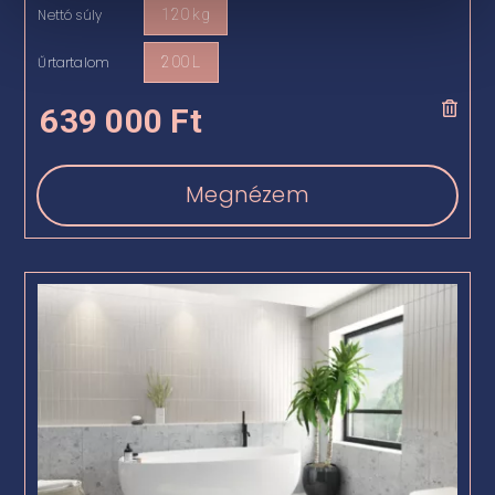
Nettó súly
120 kg

Űrtartalom
200 L

639 000
Ft
Megnézem