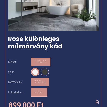
Rose különleges
műmárvány kád
Méret
168×82

Szín

Nettó súly
230 kg

Űrtartalom
205 L

899 000
Ft