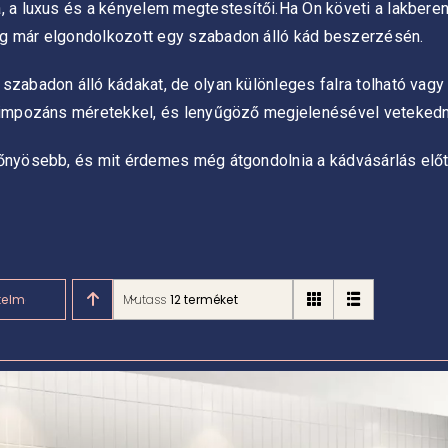
, a luxus és a kényelem megtestesítői.Ha Ön követi a lakbere
eg már elgondolkozott egy szabadon álló kád beszerzésén.
zabadon álló kádakat, de olyan különleges falra tolható vagy f
l, impozáns méretekkel, és lenyűgöző megjelenésével veteked
lőnyösebb, és mit érdemes még átgondolnia a kádvásárlás előt
telmezett rendezés
Mutass
12 terméket