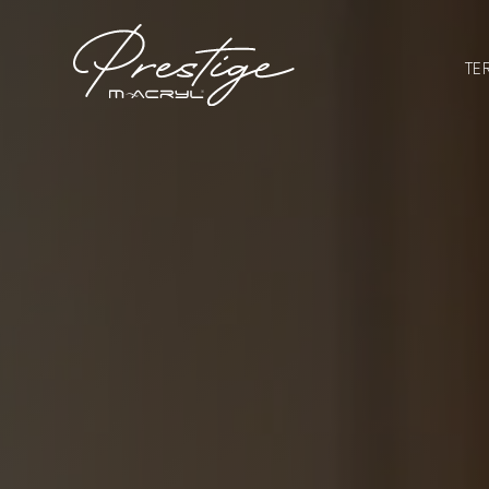
Kihagyás
TE