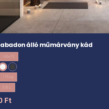
szabadon álló műmárvány kád
165x75
175 kg
205 L
00
Ft