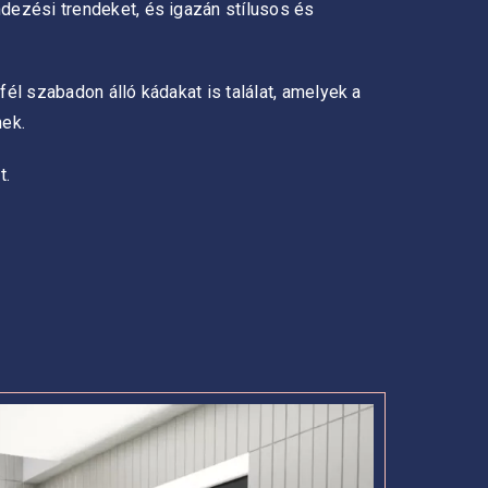
ndezési trendeket, és igazán stílusos és
él szabadon álló kádakat is találat, amelyek a
nek.
t.