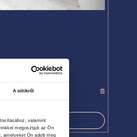
A sütikről
tosításához, valamint
einkkel megosztjuk az Ön
l, amelyeket Ön adott meg