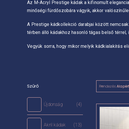
Az M-Acryl Prestige kádak a kifinomult elegancia
minőségi fürdőszobára vágyik, akkor valószínűl
A Prestige kádkollekció darabjai között nemcsak s
térben álló kádakhoz hasonló tágas belső térre
Vegyük sorra, hogy mikor melyik kádkialakírás e
Szűrő
Rendezés
Alapér
Újdonság
(4)
Akril kádak
(13)