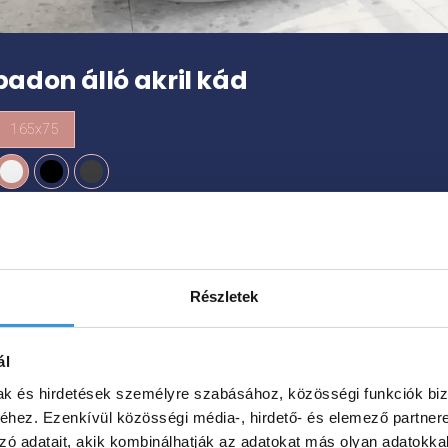
badon álló akril kád
165x75
63 kg
190 L
Részletek
00
Ft
ál
Megnézem
mak és hirdetések személyre szabásához, közösségi funkciók biz
hez. Ezenkívül közösségi média-, hirdető- és elemező partner
zó adatait, akik kombinálhatják az adatokat más olyan adatokka