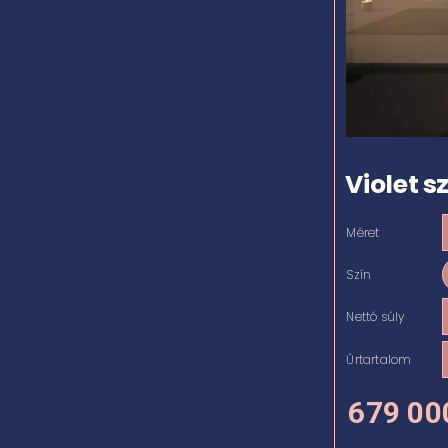
Violet 
Méret

Szín

Nettó súly

Űrtartalom

679 0