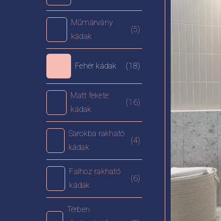
Műmárvány
(5)
kádak
Fehér kádak
(18)
Matt fekete
(16)
kádak
Sarokba rakható
(4)
kádak
Falhoz rakható
(6)
kádak
Térben