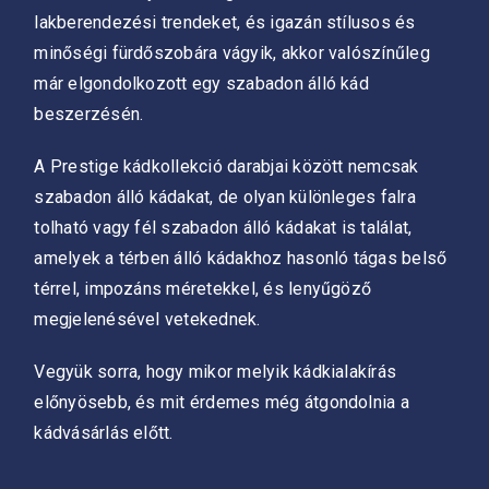
lakberendezési trendeket, és igazán stílusos és
minőségi fürdőszobára vágyik, akkor valószínűleg
már elgondolkozott egy szabadon álló kád
beszerzésén.
A Prestige kádkollekció darabjai között nemcsak
szabadon álló kádakat, de olyan különleges falra
tolható vagy fél szabadon álló kádakat is találat,
amelyek a térben álló kádakhoz hasonló tágas belső
térrel, impozáns méretekkel, és lenyűgöző
megjelenésével vetekednek.
Vegyük sorra, hogy mikor melyik kádkialakírás
előnyösebb, és mit érdemes még átgondolnia a
kádvásárlás előtt.