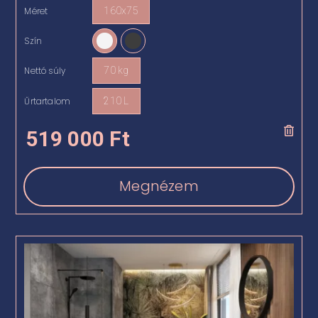
Méret
160x75

Szín

Nettó súly
70 kg

Űrtartalom
210 L

519 000
Ft
Megnézem