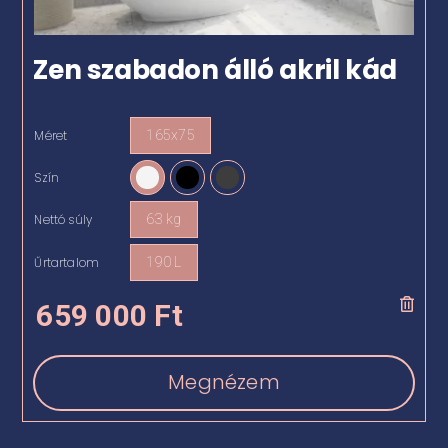
Zen szabadon álló akril kád
Méret
165x75

Szín

Nettó súly
63 kg

Űrtartalom
190 L

659 000
Ft
Megnézem