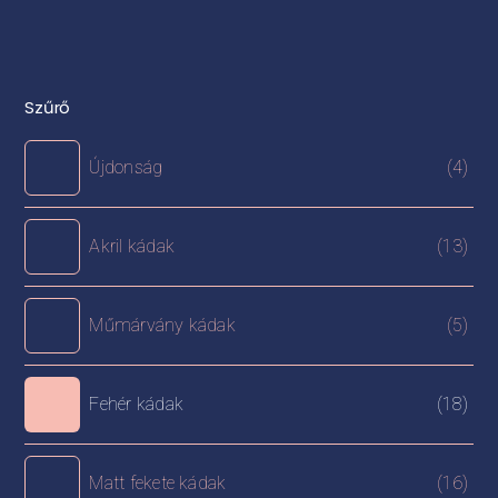
Szűrő
Újdonság
(4)
Akril kádak
(13)
Műmárvány kádak
(5)
Fehér kádak
(18)
Matt fekete kádak
(16)