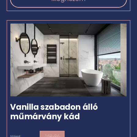
Vanilla szabadon álló
műmárvány kád
Méret
168×86