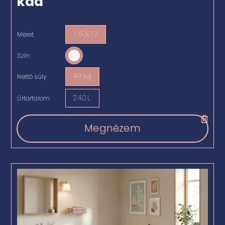
kád
Méret
160x73

Szín

Nettó súly
49 kg

Űrtartalom
240 L

Megnézem