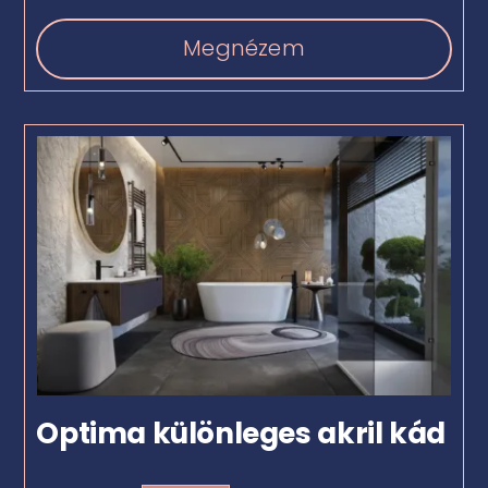
Megnézem
Optima különleges akril kád