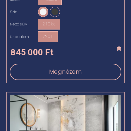
Szín
Nettó súly
210 kg
Űrtartalom
220 L
845 000
Ft
Megnézem