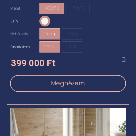
Méret
160x76
170x76

Szín

Nettó súly
46 kg
48 kg

Űrtartalom
220 L
240 L

399 000
Ft
Megnézem