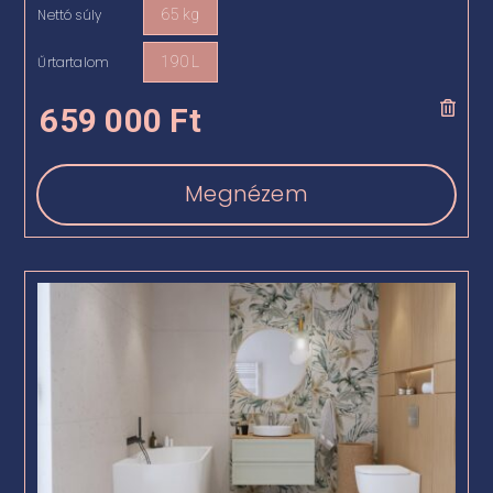
Nettó súly
65 kg

Űrtartalom
190 L

659 000
Ft
Megnézem