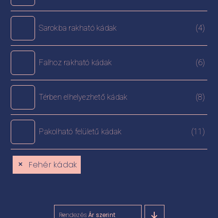
Sarokba rakható kádak
(4)
Falhoz rakható kádak
(6)
Térben elhelyezhető kádak
(8)
Pakolható felületű kádak
(11)
Fehér kádak
Rendezés
Ár szerint