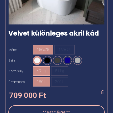
Velvet különleges akril kád
Méret
150x75
160x75
Szín
Nettó súly
49 kg
51 kg
Űrtartalom
180 L
200 L
709 000
Ft
Megnézem