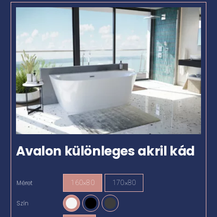
Avalon különleges akril kád
Méret
160×80
170×80

Szín
