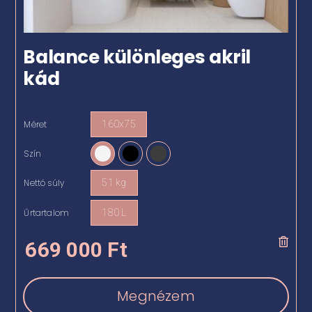
Balance különleges akril
kád
Méret
160x75
Szín
Nettó súly
51 kg
Űrtartalom
180 L
669 000
Ft
Megnézem