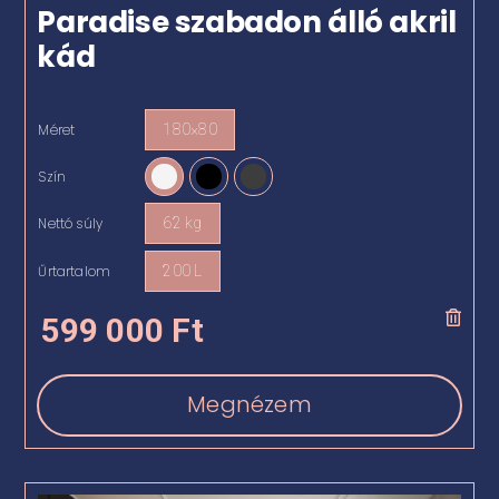
Paradise szabadon álló akril
kád
Méret
180×80

Szín

Nettó súly
62 kg

Űrtartalom
200 L

599 000
Ft
Megnézem