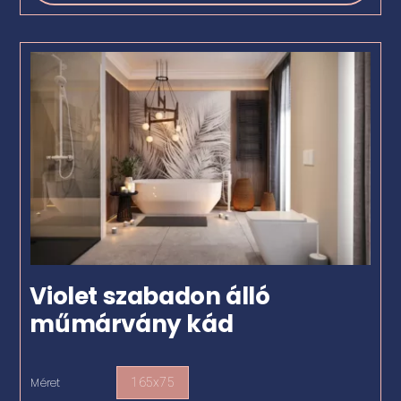
Violet szabadon álló
műmárvány kád
Méret
165x75