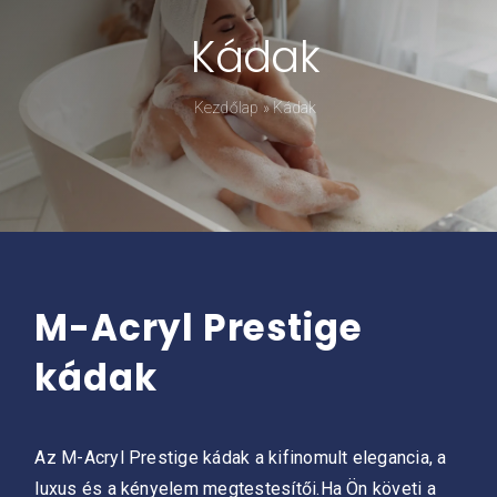
Kádak
Kádpróba
Kezdőlap
»
Kádak
Prestige-ről
Kapcsolat
M-Acryl Prestige
kádak
Az M-Acryl Prestige kádak a kifinomult elegancia, a
luxus és a kényelem megtestesítői.Ha Ön követi a