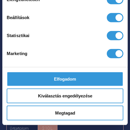
kiválasztása
Beállítások
Statisztikai
Marketing
New Velvet különleges akril
kád
Elfogadom
Méret
160×85

Kiválasztás engedélyezése
Szín

Megtagad
Nettó súly
54 kg

Űrtartalom
210 L