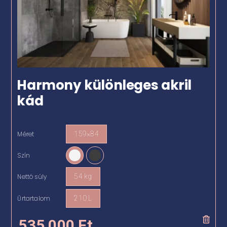
Harmony különleges akril
kád
Méret
159×84

Szín

Nettó súly
54 kg

Űrtartalom
210 L

535 000
Ft