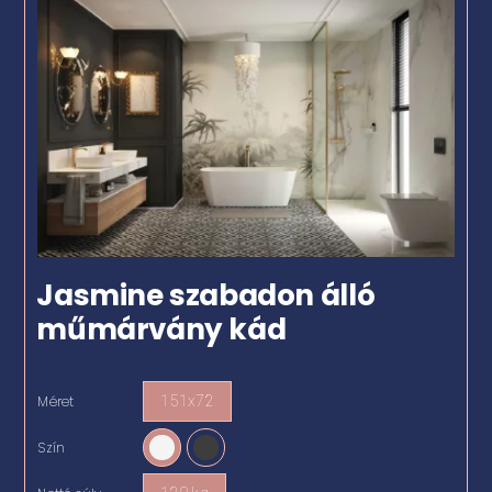
Jasmine szabadon álló
műmárvány kád
Méret
151x72

Szín
