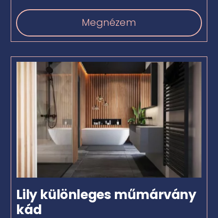
Megnézem
Lily különleges műmárvány
kád