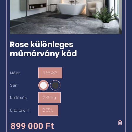
Rose különleges
műmárvány kád
Méret
168×82
Szín
Nettó súly
230 kg
Űrtartalom
205 L
899 000
Ft