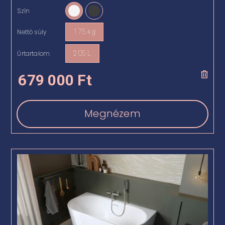
Szín
Nettó súly
175 kg
Űrtartalom
205 L
679 000
Ft
Megnézem