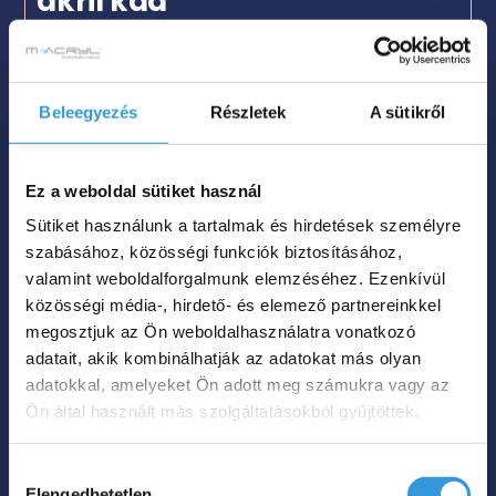
akril kád
Méret
170×75

Beleegyezés
Részletek
A sütikről
Szín

Nettó súly
52 kg

Ez a weboldal sütiket használ
Űrtartalom
220 L

Sütiket használunk a tartalmak és hirdetések személyre
szabásához, közösségi funkciók biztosításához,
535 000
Ft
valamint weboldalforgalmunk elemzéséhez. Ezenkívül
közösségi média-, hirdető- és elemező partnereinkkel
megosztjuk az Ön weboldalhasználatra vonatkozó
Megnézem
adatait, akik kombinálhatják az adatokat más olyan
adatokkal, amelyeket Ön adott meg számukra vagy az
Ön által használt más szolgáltatásokból gyűjtöttek.
Hozzájárulás
Elengedhetetlen