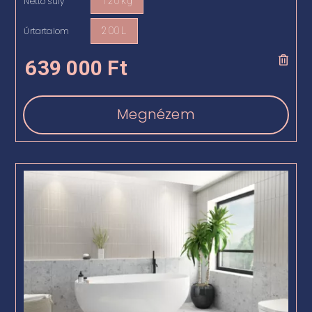
Nettó súly
120 kg

Űrtartalom
200 L

639 000
Ft
Megnézem