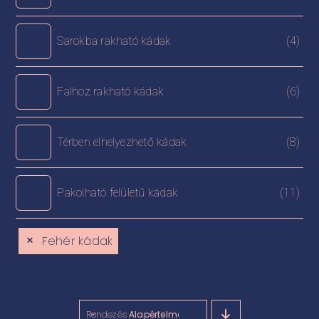
Sarokba rakható kádak
(4)
Falhoz rakható kádak
(6)
Térben elhelyezhető kádak
(8)
Pakolható felületű kádak
(11)
Fehér kádak
Rendezés
Alapértelmezett rendezés