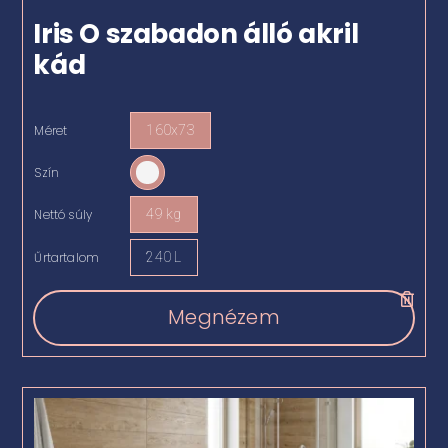
Iris O szabadon álló akril
kád
Méret
160x73

Szín

Nettó súly
49 kg

Űrtartalom
240 L

Megnézem