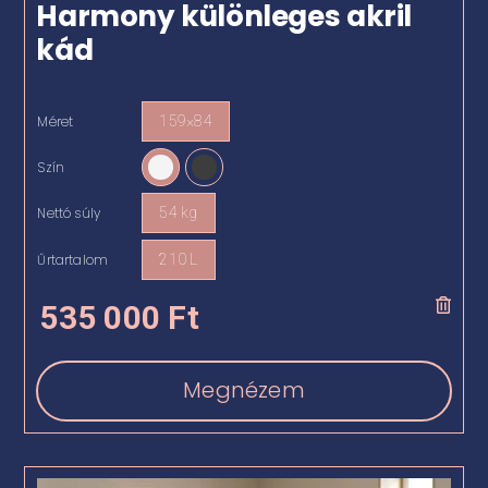
Harmony különleges akril
kád
Méret
159×84

Szín

Nettó súly
54 kg

Űrtartalom
210 L

535 000
Ft
Megnézem