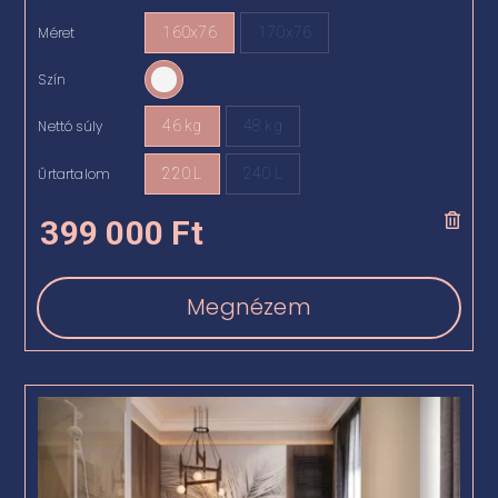
Méret
160x76
170x76

Szín

Nettó súly
46 kg
48 kg

Űrtartalom
220 L
240 L

399 000
Ft
Megnézem