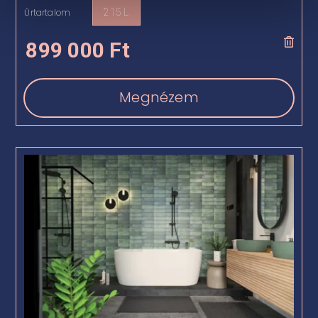
Űrtartalom
215 L

899 000
Ft
Megnézem