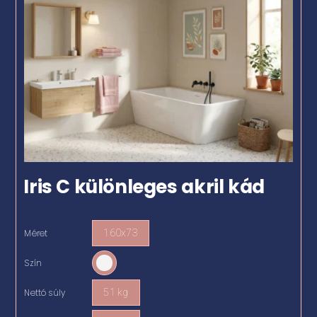
Iris C különleges akril kád
Méret
160x73

Szín

Nettó súly
51 kg
