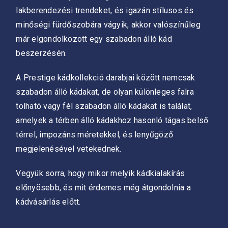
lakberendezési trendeket, és igazán stílusos és
minőségi fürdőszobára vágyik, akkor valószínűleg
már elgondolkozott egy szabadon álló kád
beszerzésén.
A Prestige kádkollekció darabjai között nemcsak
szabadon álló kádakat, de olyan különleges falra
tolható vagy fél szabadon álló kádakat is találat,
amelyek a térben álló kádakhoz hasonló tágas belső
térrel, impozáns méretekkel, és lenyűgöző
megjelenésével vetekednek.
Vegyük sorra, hogy mikor melyik kádkialakírás
előnyösebb, és mit érdemes még átgondolnia a
kádvásárlás előtt.