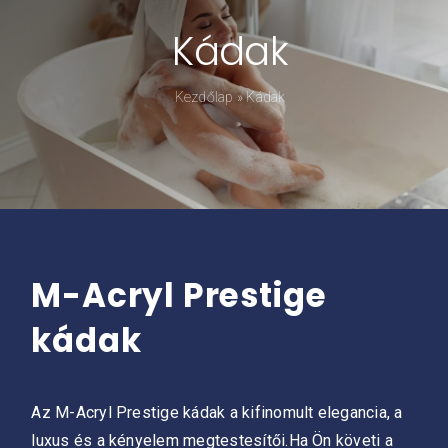
Kádak
Kádpróba
Kezdőlap
»
Kádak
Prestige-ről
Kapcsolat
M-Acryl Prestige
kádak
Az M-Acryl Prestige kádak a kifinomult elegancia, a
luxus és a kényelem megtestesítői.Ha Ön követi a