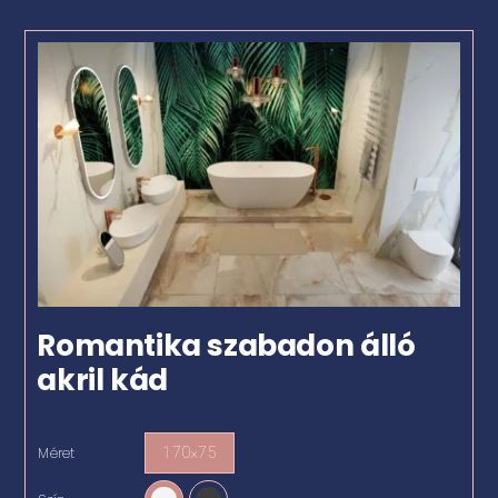
Romantika szabadon álló
akril kád
Méret
170×75
