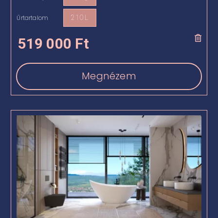
Űrtartalom
210 L

519 000
Ft
Megnézem