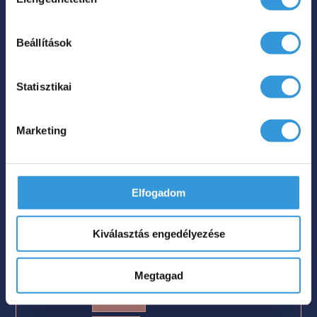
kiválasztása
Beállítások
Statisztikai
Marketing
Lily különleges műmárvány
kád
Elfogadom
Kiválasztás engedélyezése
Méret
175×82

Szín
Megtagad

Nettó súly
230 kg
