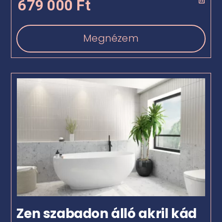
679 000
Ft
Megnézem
Zen szabadon álló akril kád