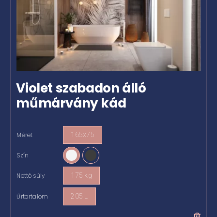
Violet szabadon álló
műmárvány kád
Méret
165x75

Szín

Nettó súly
175 kg

Űrtartalom
205 L
