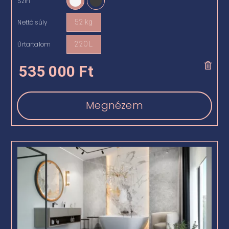
Szín

Nettó súly
52 kg

Űrtartalom
220 L

535 000
Ft
Megnézem