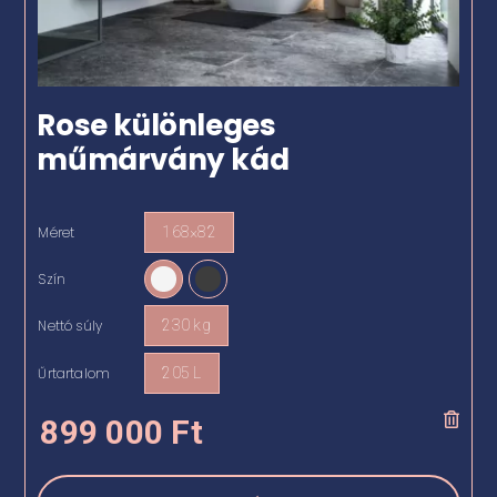
Rose különleges
műmárvány kád
Méret
168×82

Szín

Nettó súly
230 kg

Űrtartalom
205 L

899 000
Ft