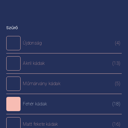
Szűrő
Újdonság
(4)
Akril kádak
(13)
Műmárvány kádak
(5)
Fehér kádak
(18)
Matt fekete kádak
(16)