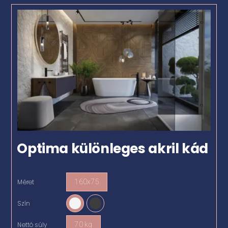
Optima különleges akril kád
Méret
160x75

Szín

Nettó súly
70 kg
