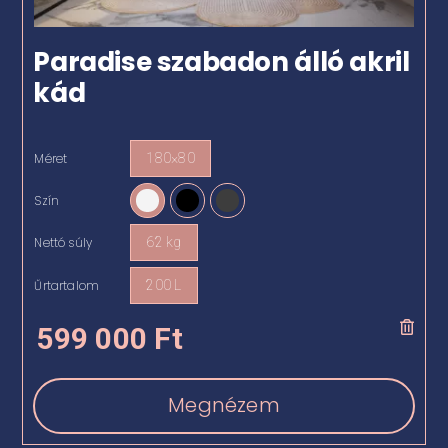
Paradise szabadon álló akril
kád
Méret
180×80

Szín

Nettó súly
62 kg

Űrtartalom
200 L

599 000
Ft
Megnézem