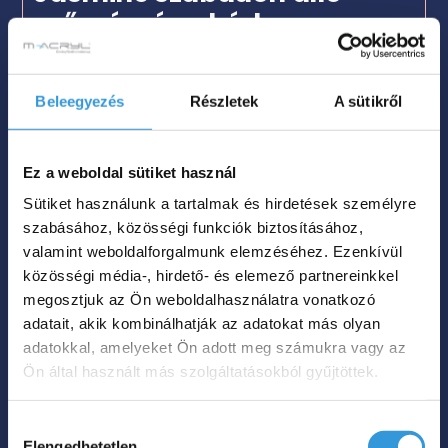
műmárvány kád
Méret
151x72

Beleegyezés
Részletek
A sütikről
Szín

Ez a weboldal sütiket használ
Nettó súly
120 kg

Sütiket használunk a tartalmak és hirdetések személyre
Űrtartalom
200 L

szabásához, közösségi funkciók biztosításához,
valamint weboldalforgalmunk elemzéséhez. Ezenkívül
639 000
Ft
közösségi média-, hirdető- és elemező partnereinkkel
megosztjuk az Ön weboldalhasználatra vonatkozó
adatait, akik kombinálhatják az adatokat más olyan
Megnézem
adatokkal, amelyeket Ön adott meg számukra vagy az
Ön által használt más szolgáltatásokból gyűjtöttek.
Hozzájárulás
Elengedhetetlen