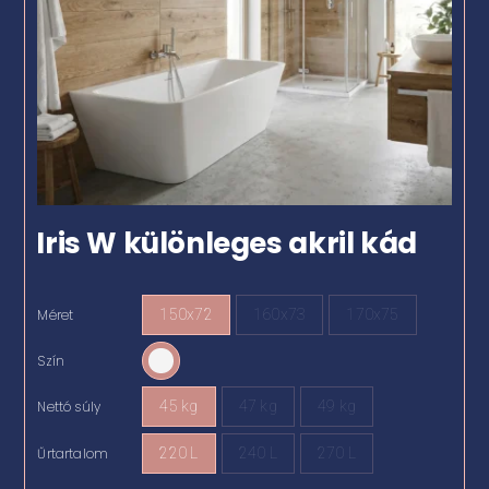
Iris W különleges akril kád
Méret
150x72
160x73
170x75

Szín

Nettó súly
45 kg
47 kg
49 kg

Űrtartalom
220 L
240 L
270 L
