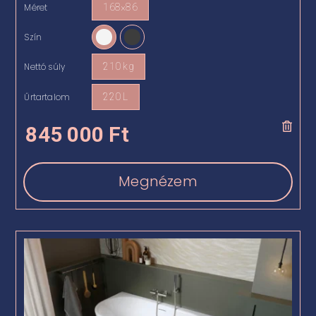
Méret
168×86

Szín

Nettó súly
210 kg

Űrtartalom
220 L

845 000
Ft
Megnézem