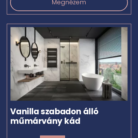
Megnézem
Vanilla szabadon álló
műmárvány kád