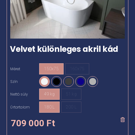
Velvet különleges akril kád
Méret
150x75
160x75

Szín

Nettó súly
49 kg
51 kg

Űrtartalom
180 L
200 L

709 000
Ft