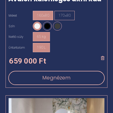
Méret
160×80
170×80

Szín

Nettó súly
65 kg

Űrtartalom
190 L

659 000
Ft
Megnézem