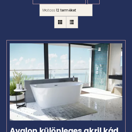
Mutass
12 terméket
Avalon különleges akril kád