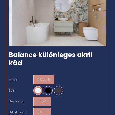
Balance különleges akril
kád
Méret
160x75

Szín

Nettó súly
51 kg

Űrtartalom
180 L
