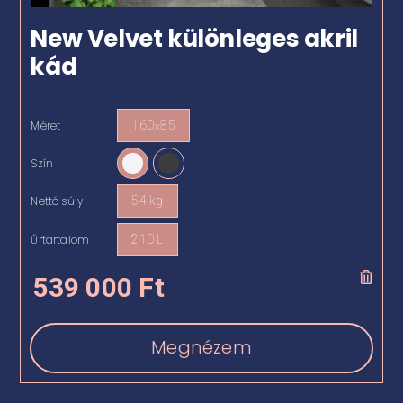
New Velvet különleges akril
kád
Méret
160×85

Szín

Nettó súly
54 kg

Űrtartalom
210 L

539 000
Ft
Megnézem