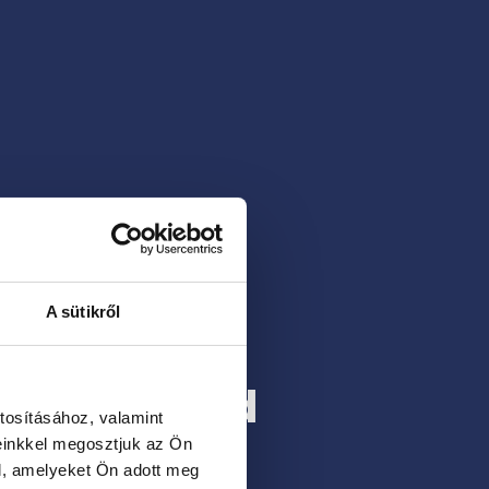
A sütikről
márvány kád
tosításához, valamint
einkkel megosztjuk az Ön
l, amelyeket Ön adott meg