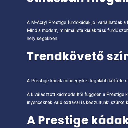
A M-Acryl Prestige fürdőkádak jól variálhatóak a 
Mind a modern, minimalista kialakítású fürdőszo
helyiségekben.
Trendkövető szí
A Prestige kádak mindegyikét legalább kétféle sz
A kiválasztott kádmodelltől függően a Prestige ká
ínyenceknek való extrával is készültünk: szürke k
A Prestige káda