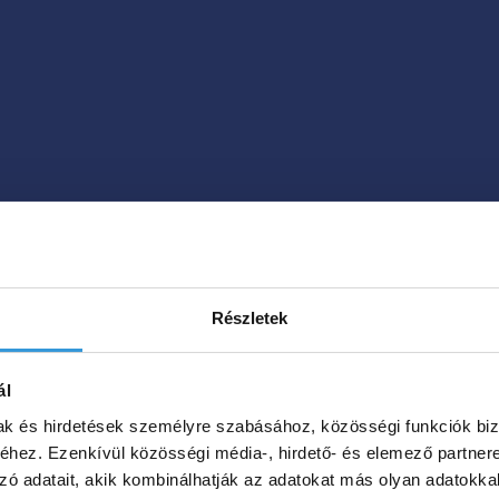
Részletek
ál
: akril kád vagy mű
mak és hirdetések személyre szabásához, közösségi funkciók biz
hez. Ezenkívül közösségi média-, hirdető- és elemező partner
zó adatait, akik kombinálhatják az adatokat más olyan adatokka