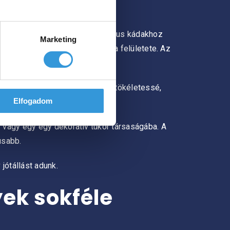
ló ár-érték arányú anyag, így luxus kádakhoz
Marketing
is kellemes szobahőmérsékeltű a felületete. Az
kításuk is gondoskodik.
mit az apró részletekkel tesz tökéletessé,
Elfogadom
y vagy egy egy dekoratív tükör társaságába. A
usabb.
jótállást adunk.
ek sokféle