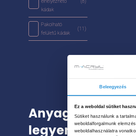
elhelyezhető
(8)
kádak
Pakolható
(11)
felületű kádak
Beleegyezés
Ez a weboldal sütiket haszn
Anyaghasználat
Sütiket használunk a tartal
weboldalforgalmunk elemzésé
legyen?
weboldalhasználatra vonatko