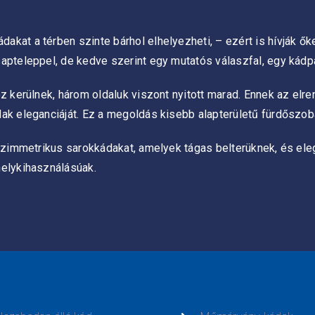
kat a térben szinte bárhol elhelyezheti, – ezért is hívják ők
apteleppel, de kedve szerint egy mutatós válaszfal, egy kádpan
hoz kerülnek, három oldaluk viszont nyitott marad. Ennek az 
ak eleganciáját. Ez a megoldás kisebb alapterületű fürdőszob
aszimmetrikus sarokkádakat, amelyek tágas belterüknek, és eleg
helykihasználásúak.