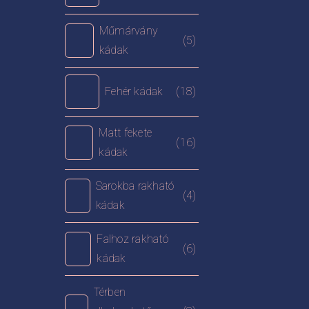
Műmárvány
(5)
kádak
Fehér kádak
(18)
Matt fekete
(16)
kádak
Sarokba rakható
(4)
kádak
Falhoz rakható
(6)
kádak
Térben