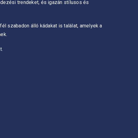
ndezési trendeket, és igazán stílusos és
él szabadon álló kádakat is találat, amelyek a
nek.
t.