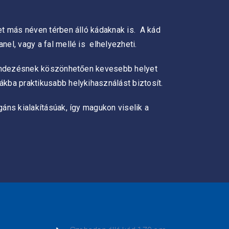
et más néven térben álló kádaknak is. A kád
el, vagy a fal mellé is elhelyezheti.
elrendezésnek köszönhetően kevesebb helyet
ákba praktikusabb helykihasználást biztosít.
áns kialakításúak, így magukon viselik a