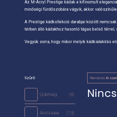
Az M-Acryl Prestige kádak a kifinomult elegancia
minőségi fürdőszobára vágyik, akkor valószínűl
A Prestige kádkollekció darabjai között nemcsak s
térben álló kádakhoz hasonló tágas belső térre
Vegyük sorra, hogy mikor melyik kádkialakírás e
Szűrő
Rendezés
Ár szer
Nincs
Újdonság
(4)
Akril kádak
(13)