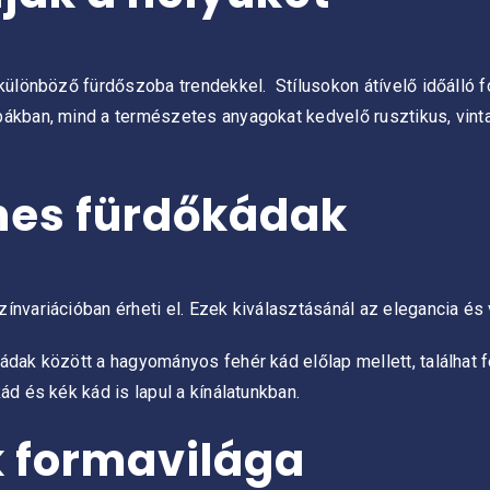
különböző fürdőszoba trendekkel. Stílusokon átívelő időálló fo
bákban, mind a természetes anyagokat kedvelő rusztikus, vinta
nes fürdőkádak
ínvariációban érheti el. Ezek kiválasztásánál az elegancia és
dak között a hagyományos fehér kád előlap mellett, találhat fe
ád és kék kád is lapul a kínálatunkban.
k formavilága