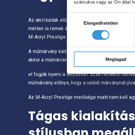
számukra vagy az Ön által ha
Hozzájárulás
Az akril kádak előnye, hogy súlyuk kisebb, így s
Elengedhetetlen
kiválasztása
mérten is remek áron elérhető. Felületük antibakt
M-Acryl Prestige kádak kiváló minőségű szaniter 
A műmárvány kádakat szépségük műalkotásokhoz t
Megtagad
akkor a műmárvány kádak
el fogják nyerni a tetszését. Ezek remekül illen
műmárvány előnye, hogy a valódi márványnál jóv
Az M-Acryl Prestige minősége miatt nem kell agg
Tágas kialakítá
stílusban megáll