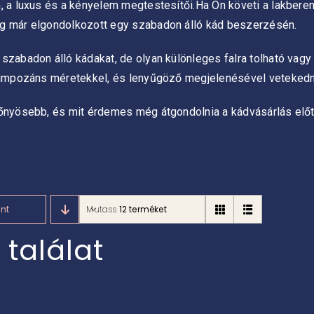
, a luxus és a kényelem megtestesítői.Ha Ön követi a lakbere
eg már elgondolkozott egy szabadon álló kád beszerzésén.
zabadon álló kádakat, de olyan különleges falra tolható vagy f
l, impozáns méretekkel, és lenyűgöző megjelenésével veteked
lőnyösebb, és mit érdemes még átgondolnia a kádvásárlás előt
int
Mutass
12 terméket
 találat