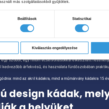
sznált más szolgáltatásokból gyűjtöttek.
zállításuk és mozgatásuk egyszerűen megoldható. Az akril kivá
Beállítások
Statisztikai
eriális, könnyen tisztítható és jó hőmegtartó, – azaz a télen 
akrilból készülnek, emellett stapabíróságukról 5 rétegű kiala
eszi hasonlóvá. Ha Ön nagyobb gondot fordít az otthonára, a
Kiválasztás engedélyezése
ek egy szobor, egy finom ecsetvonásokkal elkészített festmén
al kedvezőbb árfekvésű, és használata fürdőszobában praktik
ódnia: mind az akril kádakra, mind a műmárvány kádakra 15 év 
sú design kádak, mely
ják a helyüket